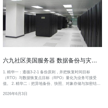
六九社区美国服务器 数据备份与灾难
恢复的实战建议
1. 精华一：遵循3-2-1 备份原则，并把恢复时间目标
（RTO）与数据恢复点目标（RPO）量化为业务可接受
值。 2. 精华二：把异地备份、快照、对象存储与加密结
合，确保即便美国服务器不可用也能在可控窗口内恢复服
2026年6月3日
务。 3. 精华三：定期演练、自动化、权限最小化与备份验
证（restore verification）是把“理论”变成“落地可靠”的关
键。