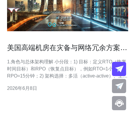
美国高端机房在灾备与网络冗余方案中
的关键作用解析
1.角色与总体架构理解 小分段：1) 目标：定义RTO（恢复
时间目标）和RPO（恢复点目标），例如RTO=1小时，
RPO=15分钟；2) 架构选择：多活（active-active）、主从
冷备（active-passive）或热备（active-warm）；3) 美国
2026年6月8日
高端机房优势：多机房互连、专业带宽与电力保障、合规
保单。理解这些后