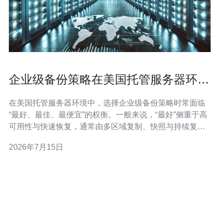
企业级备份策略在美国托管服务器环境
中的实施指南
在美国托管服务器环境中，选择企业级备份策略时常面临
“最好、最佳、最便宜”的权衡。一般来说，“最好”侧重于高
可用性与快速恢复，通常由多区域复制、快照与持续复制
（CDP）组成；“最佳”则是性价比与可管理性的平衡，常
2026年7月15日
见组合是本地快照+异地对象存储的增量备份；“最便宜”多
依赖低频的冷存储或第三方廉价对象存储并辅以严格保留
期管理。无论选择，核心是满足业务的R