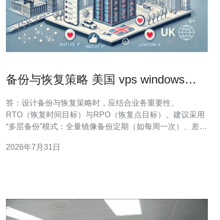
备份与恢复策略 美国 vps windows
2003系统级备份与灾难恢复流程
答：设计备份与恢复策略时，应结合业务重要性、
RTO（恢复时间目标）与RPO（恢复点目标）。建议采用
“多层备份”模式：全量镜像备份定期（如每周一次）、差异
或增量备份频繁（每日或每小时），并对关键数据做文件
2026年7月31日
级备份与系统状态备份（System State）。 工具选择上，
对于Windows 2003可使用系统自带的ntbackup做System
Stat