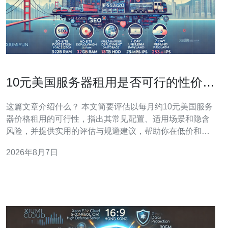
10元美国服务器租用是否可行的性价比
分析与陷阱提示
这篇文章介绍什么？ 本文简要评估以每月约10元美国服务
器价格租用的可行性，指出其常见配置、适用场景和隐含
风险，并提供实用的评估与规避建议，帮助你在低价和可
靠性之间做出更明智的选择。 这种价格下通常能得到多少
2026年8月7日
资源？ 市场上声称每月10元美国服务器的方案通常资源非
常有限：内存多为128MB到512MB、CPU为单核或时间片
分配、磁