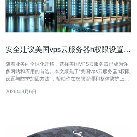
安全建议美国vps云服务器h权限设置与
防护加固方法
随着业务向全球化迁移，选择美国VPS云服务器已成为许
多网站和应用的首选。本文聚焦于“美国vps云服务器h权限
设置与防护加固方法”，帮助你在权限管理和整体防护上构
建更安全的环境。 首先要明确“h权限”含义与范围，这里将
2026年8月6日
其理解为主机上用户和文件权限的总体策略，包括root与普
通用户、home目录权限、sudo权限和服务进程权限的合理
划分。明确权限边