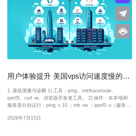
用户体验提升 美国vps访问速度慢的综
合优化流程与效果评估
1. 基线测量与诊断 1) 工具：ping、mtr/traceroute、
iperf3、curl -w、浏览器开发者工具。 2) 操作：在本地和
服务器分别运行：ping -c 10 ；mtr -rw ；iperf3 -s（服务
器）/iperf3 -c （本地）。记录RTT、丢包、带宽、跳数。
2026年7月15日
3) 目标：明确是