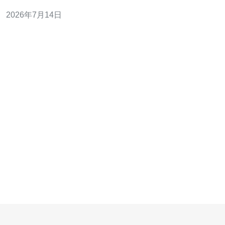
若提供商支持，优先使用基于应用（TOTP）或硬件令牌的
2026年7月14日
方式，而非仅依赖短信。 对于远程管理，禁用密码登录，
改用SSH密钥，并为私钥设置密码短语（passphrase）。
定期更换密钥并撤销不再使用