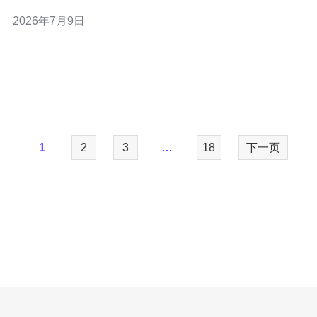
“最便宜”。对于“最好”，建议选择像AWS Lightsail、
2026年7月9日
Google Cloud、Azure或知名VPS商（如 美国vps 提供商
DigitalOcean、Vultr、Linode）的
1
2
3
…
18
下一页