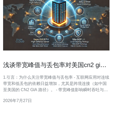
浅谈带宽峰值与丢包率对美国cn2 gia
vps体验的影响因素
1.引言：为什么关注带宽峰值与丢包率 - 互联网应用对连续
带宽和低丢包的依赖日益增加，尤其是跨境连接（如中国
至美国的 CN2 GIA 路径）。 - 带宽峰值影响瞬时吞吐与并
发能力，决定了文件传输、视频流和 API 响应的真实表
2026年7月27日
现。 - 丢包率直接作用于 TCP 重传、延迟放大与抖动，影
响交互类与实时业务（VoIP/游戏）。 - 对于使用美国 C