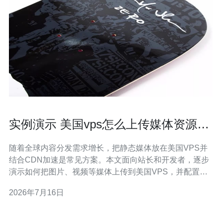
实例演示 美国vps怎么上传媒体资源并
配置CDN加速
随着全球内容分发需求增长，把静态媒体放在美国VPS并
结合CDN加速是常见方案。本文面向站长和开发者，逐步
演示如何把图片、视频等媒体上传到美国VPS，并配置
CDN实现全球加速与高防DDoS保护，同时给出购买推荐
2026年7月16日
与实战建议。 准备工作：首先需要一台美国VPS、一个域
名、SSH访问（推荐使用密钥）、以及一个CDN服务商账
号。购买VPS时注意带宽与出站