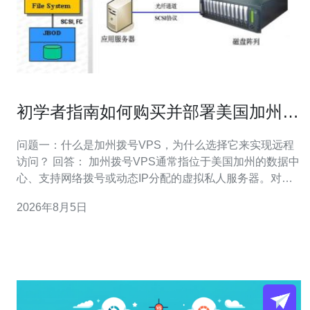
初学者指南如何购买并部署美国加州拨
号vps实现远程访问
问题一：什么是加州拨号VPS，为什么选择它来实现远程
访问？ 回答： 加州拨号VPS通常指位于美国加州的数据中
心、支持网络拨号或动态IP分配的虚拟私人服务器。对于
需要美国IP、低延迟到美西资源或需要频繁更换外网IP的
2026年8月5日
场景，选择位于加州的VPS有明显优势。使用它可以通过
SSH、RDP等协议实现稳定的远程访问，并结合拨号/代理
功能满足动态IP或多线路