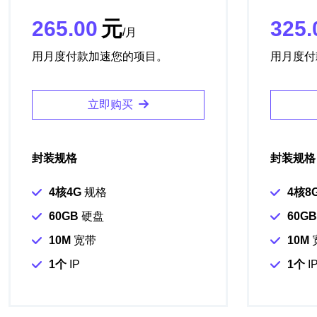
265.00
元
325.
/月
用月度付款加速您的项目。
用月度付
立即购买
封装规格
封装规格
4核4G
规格
4核8
60GB
硬盘
60GB
10M
宽带
10M
1个
IP
1个
I