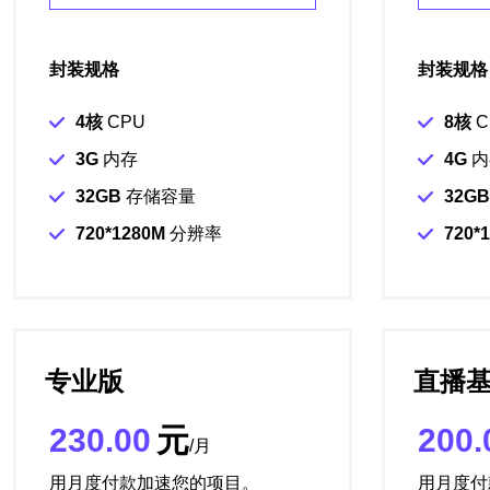
封装规格
封装规格
4核
CPU
8核
C
3G
内存
4G
内
32GB
存储容量
32GB
720*1280M
分辨率
720*
专业版
直播基
230.00
元
200.
/月
用月度付款加速您的项目。
用月度付