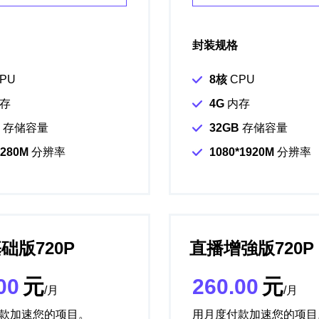
封装规格
PU
8核
CPU
存
4G
内存
存储容量
32GB
存储容量
1280M
分辨率
1080*1920M
分辨率
础版720P
直播增強版720P
00
元
260.00
元
/月
/月
款加速您的项目。
用月度付款加速您的项目