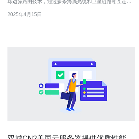
球边缘路由技术，通过多条海底光缆和卫星链路相互连
接，保证了数据传输的可靠性和低延迟。 在美国，有许多
2025年4月15日
服务器运营商提供CN2线路的服务。以下是其中一些知名
的服务器运营商： 1. Amazon Web Services（AWS） 作
为全球领先
双城CN2美国云服务器提供优质性能和