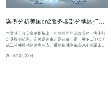
案例分析美国cn2服务器部分地区打不
来后恢复的最佳实践
本文基于真实案例提炼出一套可操作的应急流程：快速判
定受影响范围、定位是路由还是链路问题、用多点证据形
成工单并推动运营商响应、采纳临时绕路或BGP流量工程
手段恢复可达性，然后落实多线路冗余与自动化检测以降
2026年3月23日
低复发风险。 怎么判断多少地区受影响？ 第一时间要做的
是量化影响范围，而不是凭直觉下结论。使用分布式监控
与第三方检测（如RIPE A