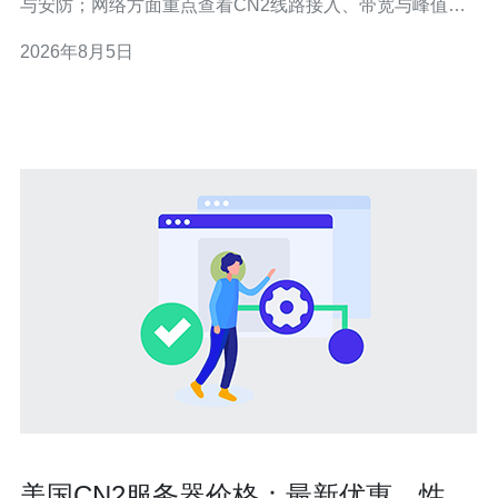
与安防；网络方面重点查看CN2线路接入、带宽与峰值能
力、BGP多线策略、路由质量与对等（peering）；还要确
2026年8月5日
认与服务器、VPS、主机、域名解析、CDN接入及DDoS
防御等服务的兼容性与SLA。本文按项目化清单逐项说
明，帮助你快速判定目标机房是否
美国CN2服务器价格：最新优惠，性价