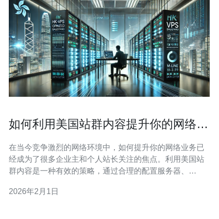
如何利用美国站群内容提升你的网络业
务
在当今竞争激烈的网络环境中，如何提升你的网络业务已
经成为了很多企业主和个人站长关注的焦点。利用美国站
群内容是一种有效的策略，通过合理的配置服务器、
VPS、主机和域名，可以显著提升网站的SEO排名，从而
2026年2月1日
吸引更多的流量和客户。 首先，我们需要了解什么是站
群。站群是指利用多个网站（通常是相同或相似主题的网
站）来提升某个主要网站的搜索引擎排名。这种方