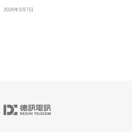
率小；性价比最佳的通常是大型云厂商的共享型实例或
2026年3月7日
BGP多线VPS；而最便宜的方案往往是小型VPS或海外秒
杀套餐，但稳定性与带宽是要付出代价的。在下文中我将
针对常见问题逐项分析并给出可落地的解决方案。