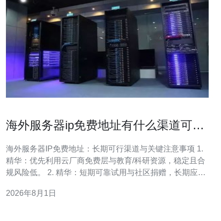
海外服务器ip免费地址有什么渠道可长
期使用和注意事项
海外服务器IP免费地址：长期可行渠道与关键注意事项 1.
精华：优先利用云厂商免费层与教育/科研资源，稳定且合
规风险低。 2. 精华：短期可靠试用与社区捐赠，长期应结
合低成本付费与冗余方案保障可用性。 3. 精华：无论采用
2026年8月1日
何种免费地址来源，都要严格遵守法律与服务条款，做好
安全和监控。 作为一名长期从事云计算与网络安全领域的
作者，我在此结合实