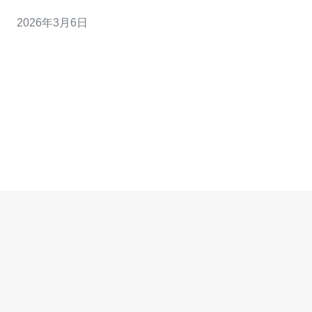
DDoS等产品线上的客户满意度提升策略，帮助读者在采
2026年3月6日
购和选择服务时作出更明智的决策。 第一点，产品组合的
完整性与透明定价。该代理商提供从裸金属服务器、云
VPS到共享主机和域名注册的一站式服务，