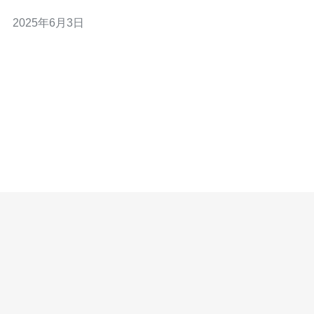
运行效率。 站群服务器拥有多个IP地址的优势在于： 提高
2025年6月3日
网站的安全性：每个网站拥有独立的IP地址，避免因为一
个网站受到攻击而导致其他网站受到影响。 提升SEO