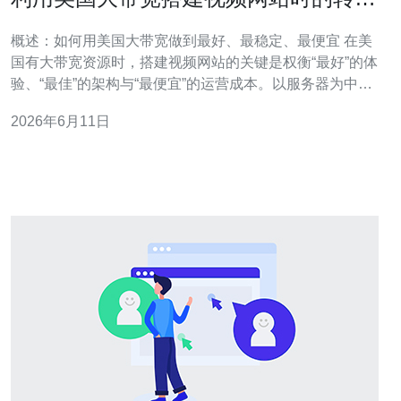
与分发最佳实践
概述：如何用美国大带宽做到最好、最稳定、最便宜 在美
国有大带宽资源时，搭建视频网站的关键是权衡“最好”的体
验、“最佳”的架构与“最便宜”的运营成本。以服务器为中
心，从边缘缓存到原站、从硬件转码到云服务、从分发策
2026年6月11日
略到计费模型，都应同时考虑吞吐、延迟、可用性和带宽
费用。本文聚焦于在美国带宽环境下的视频转码与内容分
发最佳实践，为决策提供可落地的技术路