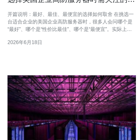
大技术指标
开篇说明：最好、最佳、最便宜的选择如何取舍 在挑选一
台适合企业的美国企业高防服务器时，很多人会问哪个是
“最好”、哪个是“性价比最佳”、哪个是“最便宜”。实际上，
所谓“最好”通常偏向于具备超大带宽清洗能力、多层次
2026年6月18日
DDoS防护与快速响应的托管服务；“性价比最佳”是指在合
理预算内既能满足业务可用性又有充分防护与运维支持的
方案；而“最便宜”往往是非托管