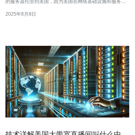
的服务器托管到美国，因为美国在网络基础设施和服务质
量方面具有显著优势。然而，费用是决定选择的一个重要
2025年8月8日
因素。本文将详细分析和对比将服务器托管到美国的不同
费用，帮助您找到最佳、最便宜的方案。 什么是服务器托
管？ 服务器托管是指将您的服务器设备放
技术详解美国大带宽直播间叫什么中的