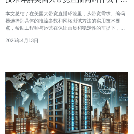
编码和推流优化
本文总结了在美国大带宽直播环境里，从带宽需求、编码
器选择到具体的推流参数和网络测试方法的实用技术要
点，帮助工程师与运营在保证画质和稳定性的前提下，制
定合理的配置与优化策略。 美国大带宽直播间的带宽通常
2026年4月13日
有多少? 在美国的机房或云节点构建的美国大带宽直播
间，上行带宽常见从100Mbps到10Gbps不等。单路4K直
播建议预留25–50M