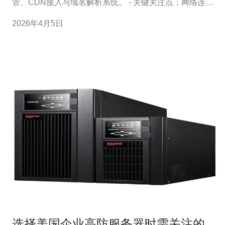
管、CDN接入与域名解析系统。 - 关键关注点：网络连通
性、物理环境、供电与散热、备份与恢复、应急响应。 -
2026年4月5日
主要角色：现场工程师、NOC值班、网络安全团队、客户
经理与厂商对接。 - 输出成果：巡检记录、问题工单、配
置快照与改进计划
选择美国企业高防服务器时需关注的七