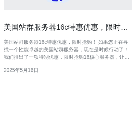
美国站群服务器16c特惠优惠，限时抢
购！
美国站群服务器16c特惠优惠，限时抢购！ 如果您正在寻
找一个性能卓越的美国站群服务器，现在是时候行动了！
我们推出了一项特别优惠，限时抢购16核心服务器，让您
的网站运行更加高效稳定。不要错过这个机会，抢购优
2025年5月16日
惠！ 我们的16核心服务器采用最先进的技术，配备强大的
处理器和大容量内存，确保您的网站能够快速响应用户请
求，保证用户体验