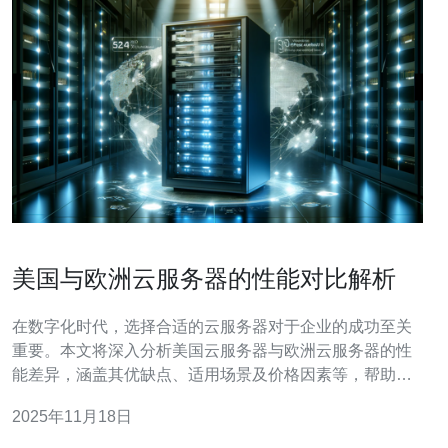
美国与欧洲云服务器的性能对比解析
在数字化时代，选择合适的云服务器对于企业的成功至关
重要。本文将深入分析美国云服务器与欧洲云服务器的性
能差异，涵盖其优缺点、适用场景及价格因素等，帮助用
户做出明智的选择。 为什么选择云服务器？ 随着企业对数
2025年11月18日
据存储和计算能力的需求不断增加，云服务器成为了一个
理想的解决方案。云服务器提供了灵活的资源配置、高可