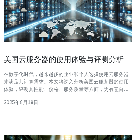
美国云服务器的使用体验与评测分析
在数字化时代，越来越多的企业和个人选择使用云服务器
来满足其计算需求。本文将深入分析美国云服务器的使用
体验，评测其性能、价格、服务质量等方面，为有意向的
用户提供参考和建议。 美国云服务器有哪些优势？ 美国云
2025年8月19日
服务器因其强大的技术背景和丰富的资源而备受青睐。首
先，美国云服务器通常拥有更高的带宽和更快的网络速
度，这使得数据传输更加高效。此外，美国的云