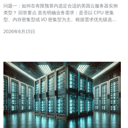
和性能间的平衡策略
问题一：如何在有限预算内选定合适的美国云服务器实例
类型？ 回答要点 首先明确业务需求：是否以 CPU 密集
型、内存密集型或 I/O 密集型为主。根据需求优先级选择
实例系列，例如通用型、计算优化型或内存优化型。使用
2026年6月15日
预算控制的原则，把总预算拆分成基础资源、弹性扩展与
备用容灾三部分，优先保障基础生产环境。 实践步骤 1) 列
出核心业务峰值指标（并发、