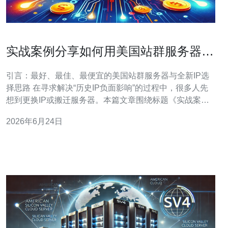
实战案例分享如何用美国站群服务器全
新ip避免历史IP负面影响
引言：最好、最佳、最便宜的美国站群服务器与全新IP选
择思路 在寻求解决“历史IP负面影响”的过程中，很多人先
想到更换IP或搬迁服务器。本篇文章围绕标题《实战案例
分享如何用美国站群服务器全新ip避免历史IP负面影响》
2026年6月24日
展开，先给出最好的实践、最佳性价比和最便宜但可用的
方案对比，帮助你在成本、性能与合规之间找到平衡。本
文为详尽的服务器评测/介绍文章，