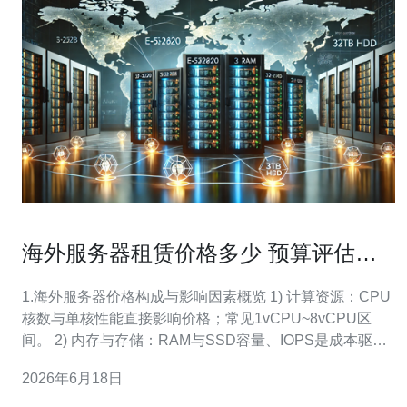
海外服务器租赁价格多少 预算评估模
板帮助企业做出合理选择
1.海外服务器价格构成与影响因素概览 1) 计算资源：CPU
核数与单核性能直接影响价格；常见1vCPU~8vCPU区
间。 2) 内存与存储：RAM与SSD容量、IOPS是成本驱动
因素，NVMe SSD价格高于SATA。 3) 带宽与流量计费：
2026年6月18日
按月固定带宽或按流量计费（按GB或95th），差异大。 4)
IP与地理位置：多IP、IP段及机房（美西