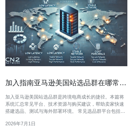
加入指南亚马逊美国站选品群在哪常见
平台与资源汇总
加入亚马逊美国站选品群是跨境电商成长的捷径。本篇将
系统汇总常见平台、技术资源与购买建议，帮助卖家快速
搭建选品、测试与海外部署环境。 常见选品群平台包括
Telegram群组、Facebook社团、Discord频道、Reddit子
2026年7月1日
版块、LinkedIn小组以及国内的微信/QQ付费交流群。
Telegram与Discord适合实时讨论与文件共享，Fa