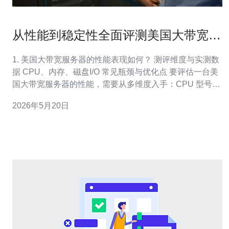
从性能到稳定性全面评测美国大带宽服
务器怎么样值得信赖吗
1. 美国大带宽服务器的性能表现如何？ 测评维度与实测数
据 CPU、内存、磁盘I/O 常见瓶颈与优化点 要评估一台美
国大带宽服务器的性能，需要从多维度入手：CPU 型号与
主频、内存大小与频率、磁盘类型（NVMe/SATA）与
2026年5月20日
IOPS，以及网络接口（10Gbps/40Gbps/100Gbps）。一
般来说，供应商标注为“大带宽”的机器会配备企业级