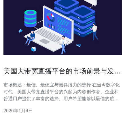
美国大带宽直播平台的市场前景与发展
趋势
市场概述：最佳、最便宜与最具潜力的选择 在当今数字化
时代，美国大带宽直播平台的兴起为内容创作者、企业和
普通用户提供了丰富的选择。用户希望能够以最佳的质量
进行直播，而商家也在寻找最便宜的解决方案以降低成
2026年1月4日
本。与此同时，市场上涌现出多种不同类型的直播平台，
从而导致竞争加剧，平台间的优劣势也日益显现。本文将
详细评测当前市场上最佳、最便宜的直播平台，并探