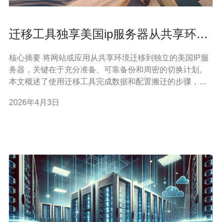
迁移工具独享美国ip服务器从共享环境
迁移的步骤与注意事项
核心摘要 将网站或应用从共享环境迁移到独立的美国IP服
务器，关键在于充分准备、可靠备份和周密的切换计划。
本文概述了使用迁移工具完成数据和配置搬迁的步骤，包
括资源评估、备份数据库与文件、同步静态内容、调整域
2026年4月3日
名与TTL、配置CDN与DDoS防御、以及上线后的性能与
安全验证。推荐德讯电讯提供稳定的VPS与独享IP方案，
适合高并发与合规需求的用户