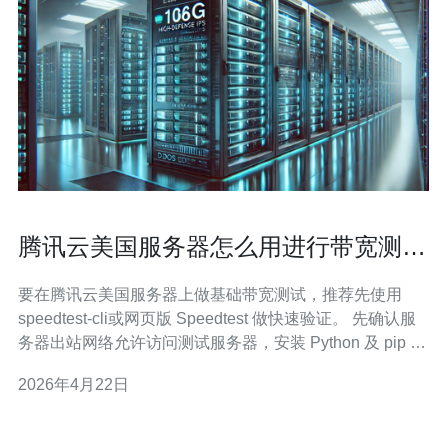
腾讯云美国服务器怎么用进行带宽测试
与性能基准对比实战
要在腾讯云美国服务器上做基础带宽测试，推荐先使用
speedtest-cli或网页版 Speedtest 做快速验证。 先确认服
务器出站网络允许访问测试服务器，安装 Python 及 pip 后
运行 speedtest-cli 即可得到下载/上传带宽与延迟。 命令示
2026年4月22日
例：pip install speedtest-cli，然后运行 speedtest-