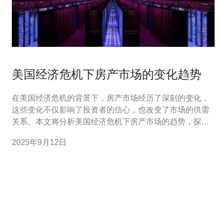
美国经济危机下房产市场的变化趋势
在美国经济危机的背景下，房产市场经历了深刻的变化，
这些变化不仅影响了投资者的信心，也改变了市场的供需
关系。本文将分析美国经济危机下房产市场的趋势，探讨
如何利用网络技术、服务器和VPS等工具来应对市场的波
2025年9月12日
动，并推荐德讯电讯作为理想的技术支持服务提供商。 经
济危机对房产市场的直接影响 美国的经济危机通常会导致
房产市场的波动。在经济衰退期间，失业率