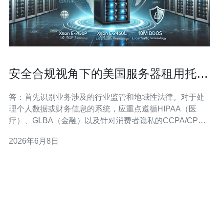
安全合规视角下的美国服务器租用托管
加固与备份策略
答：首先识别业务涉及的行业监管和地域性法律。对于处
理个人数据或财务信息的系统，应重点遵循HIPAA（医
疗）、GLBA（金融）以及针对消费者隐私的CCPA/CPRA
等法规。 其次，若面向欧洲用户或涉及欧盟公民数据，还
2026年6月8日
需考虑GDPR的跨境传输与数据保护要求。对于政府合同
或敏感项目，可能触及FISMA、FedRAMP等联邦合规框
架。 最后，合规要求不仅限