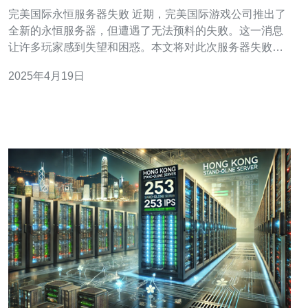
完美国际永恒服务器失败 近期，完美国际游戏公司推出了
全新的永恒服务器，但遭遇了无法预料的失败。这一消息
让许多玩家感到失望和困惑。本文将对此次服务器失败的
原因进行分析和总结。 多数玩家反应，永恒服务器在游戏
2025年4月19日
初期经常出现卡顿、掉线等问题。经过调查，发现公司在
服务器配置方面存在不足。虽然游戏公司已投入大量资
源，但仍然无法满足