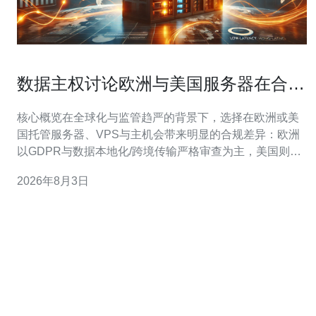
数据主权讨论欧洲与美国服务器在合规
方面的差异化影响
核心概览在全球化与监管趋严的背景下，选择在欧洲或美
国托管服务器、VPS与主机会带来明显的合规差异：欧洲
以GDPR与数据本地化/跨境传输严格审查为主，美国则因
及执法访问机制对隐私权产生不同影响。业务应结合加
2026年8月3日
密、密钥管理、合约条款与边缘服务（如CDN与DDoS防
御）做好合规与可用性平衡，建议优先考虑具备多地区合
规能力与技术支持的供应商，推荐德讯电