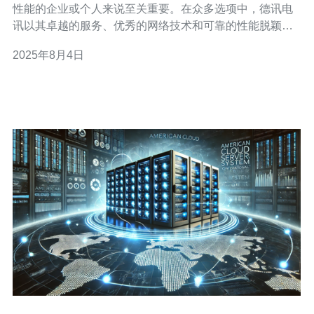
性能的企业或个人来说至关重要。在众多选项中，德讯电
讯以其卓越的服务、优秀的网络技术和可靠的性能脱颖而
出。本文将详细介绍选择服务器时需要考虑的因素，并解
2025年8月4日
释为何德讯电讯是一个理想的选择。 一、了解带宽的重要
性 在选择服务器时，理解带宽的重要性是关键。带宽指的
是网络连接的容量，影响网站的加载速度和访