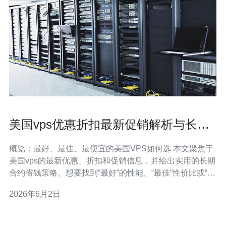
美国vps优惠折扣最新促销解析与长期
合约省钱策略
概览：最好、最佳、最便宜的美国VPS如何选 本文聚焦于
美国vps的最新优惠、折扣和促销信息，并给出实用的长期
合约省钱策略。想要找到“最好”的性能、“最佳”性价比或“最
便宜”的入门配置，需要在CPU、内存、磁盘、带宽和节点
2026年6月2日
延迟之间权衡，同时利用厂家限时促销、优惠码与年付折
扣等办法来降低成本。 为什么选择美国VPS 选择美国VPS
通常因为带宽资源