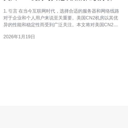
评估
1. 引言 在当今互联网时代，选择合适的服务器和网络线路
对于企业和个人用户来说至关重要。美国CN2机房以其优
异的性能和稳定性而受到广泛关注。本文将对美国CN2机
房与其他线路进行全面比较分析与评估，帮助用户做出更
2026年1月19日
明智的选择。 2. CN2机房简介 CN2（ChinaNet Next
Carrying Net