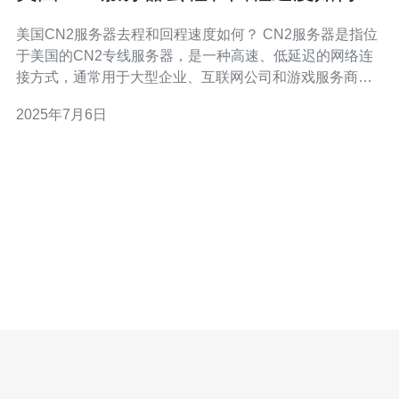
美国CN2服务器去程和回程速度如何？ CN2服务器是指位
于美国的CN2专线服务器，是一种高速、低延迟的网络连
接方式，通常用于大型企业、互联网公司和游戏服务商等
需要高性能网络的用户群体。 对于连接到美国CN2服务器
2025年7月6日
的用户来说，去程速度通常非常快。由于CN2专线的特
性，数据传输速度较高，延迟较低，用户可以在访问美国