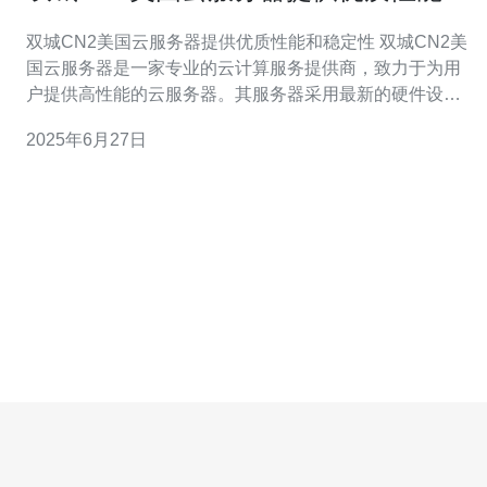
稳定性
双城CN2美国云服务器提供优质性能和稳定性 双城CN2美
国云服务器是一家专业的云计算服务提供商，致力于为用
户提供高性能的云服务器。其服务器采用最新的硬件设
备，配备强大的处理器和内存，能够提供稳定流畅的运行
2025年6月27日
环境。无论是网站托管、应用部署还是大数据处理，双城
CN2美国云服务器都能够满足用户的需求，保证用户