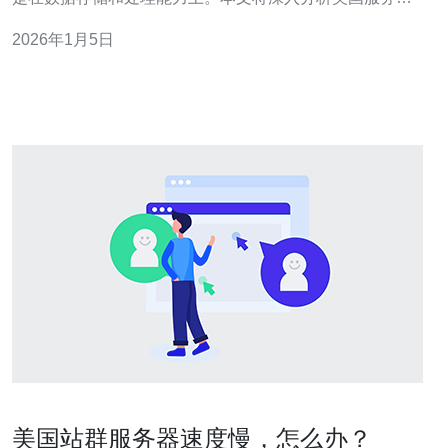
托管的费用结构及市场趋势，帮助企业做出更明智的决
2026年1月5日
策。 2. 服务器托管的基本概念 服务器托管是指将服务器放
置在专业数据中心，由服务提供商负责管理和维护。其主
要分为以下几种类型： 1. 专
美国站群服务器速度慢，怎么办？