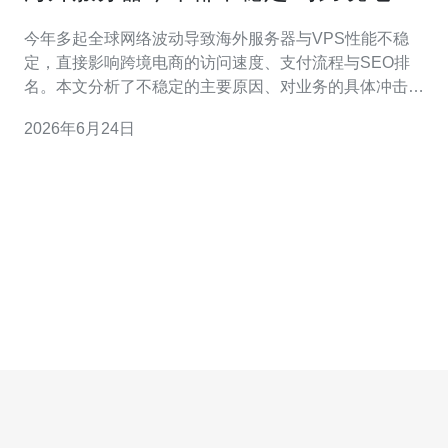
影响与缓解方案
今年多起全球网络波动导致海外服务器与VPS性能不稳
定，直接影响跨境电商的访问速度、支付流程与SEO排
名。本文分析了不稳定的主要原因、对业务的具体冲击，
并给出可操作的缓解方案，包括部署CDN、多机房热备、
2026年6月24日
提升DDoS防御与优化域名解析策略。推荐德讯电讯作为
稳定的服务与运维合作伙伴以降低风险，提高可用性。 造
成今年波动的因素多样：海缆与国际链路拥堵、云