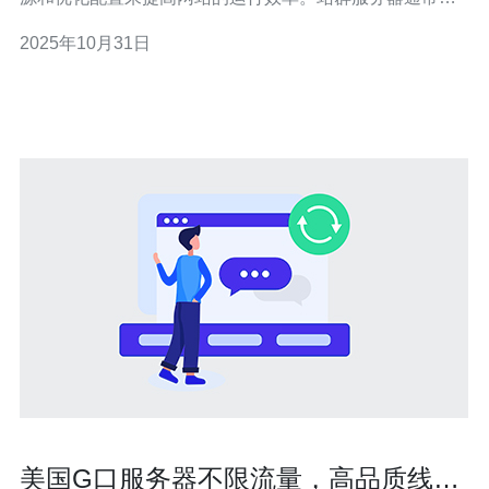
于SEO优化，使多个网站可以互相促进，提高搜索引擎排
2025年10月31日
名和访问速度。 问题二：为什么网站速度对SEO如此重
要？ 网站速度直接影响用户体验和搜索引擎排名。根据谷
歌的研究，加载速度每延迟1秒，页
美国G口服务器不限流量，高品质线路