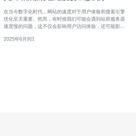
在当今数字化时代，网站的速度对于用户体验和搜索引擎
优化至关重要。然而，有时候我们可能会遇到站群服务器
速度慢的问题，这不仅会影响用户访问体验，还可能影响
网站的排名。本文将探讨美国站群服务器速度慢的原因以
2025年6月9日
及解决方法。 站群服务器速度慢的原因有很多，可能是服
务器负载过高、网络带宽不足、缓存设置不当、网站文件
过多等。特别是在美国，由于地理位置较远