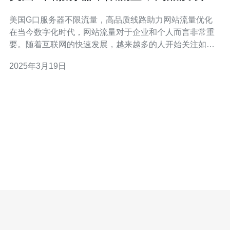
助力网站流量优化
美国G口服务器不限流量，高品质线路助力网站流量优化
在当今数字化时代，网站流量对于企业和个人而言非常重
要。随着互联网的快速发展，越来越多的人开始关注如何
优化自己的网站流量。而选择一个稳定且高品质的服务器
2025年3月19日
是非常关键的一步。本文将介绍美国G口服务器的特点以
及它如何助力网站流量优化。