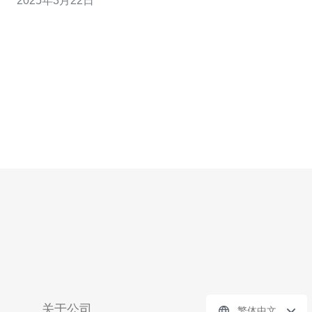
2025年3月22日
决这些问题，美国高防服务器恒创应运而生，致力于保护
您的网站安全。 美国高防服务器恒创是一家专业的网络安
全服务提供商。我们提供高防
关于公司
繁体中文