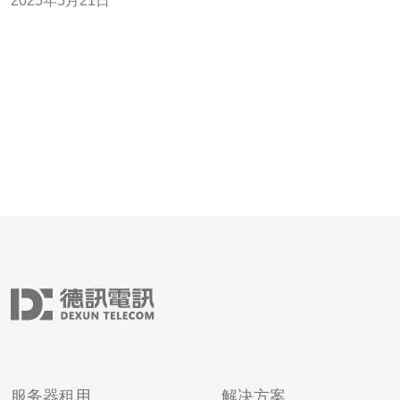
2025年5月21日
致力于为客户提供最佳的网络安全保护方案。 美国高防服
务器(独家)拥有先进的技术和专业团队，能够为客户提供全
面的网络安
服务器租用
解决方案