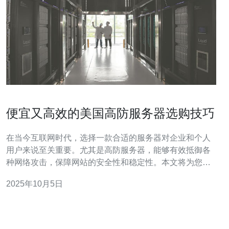
便宜又高效的美国高防服务器选购技巧
在当今互联网时代，选择一款合适的服务器对企业和个人
用户来说至关重要。尤其是高防服务器，能够有效抵御各
种网络攻击，保障网站的安全性和稳定性。本文将为您提
供便宜又高效的美国高防服务器选购技巧，帮助您做出明
2025年10月5日
智的选择。 首先，在选择美国高防服务器时，您需要明确
自己的需求。不同类型的服务器适合不同的使用场景。例
如，如果您是一个小型企业，可能只需要一款基