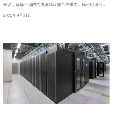
来说，选择合适的网络基础设施至关重要。德讯电讯凭借
其稳定的服务器性能和卓越的网络技术，成为了许多卖家
2025年9月11日
的首选。本文将深入探讨亚马逊刷单群的运作机制，并阐
明为何德讯电讯是实现成功的最佳选择。 亚马逊刷单群通
常是由多个卖家和刷单者组成的一个网络，他们通过互