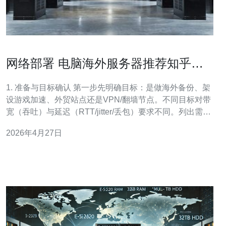
网络部署 电脑海外服务器推荐知乎中
关于带宽和延迟的实操建议
1. 准备与目标确认 第一步先明确目标：是做海外备份、架
设游戏加速、外贸站点还是VPN/翻墙节点。不同目标对带
宽（吞吐）与延迟（RTT/jitter/丢包）要求不同。列出需
求：峰值并发连接数、每连接平均带宽（Mbps）、可接受
2026年4月27日
最大延迟(ms)与丢包率(%)。 小分段：把需求量化，例如：
100个并发下载，每个平均2Mbps＝200Mbps带宽；实