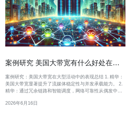
案例研究 美国大带宽有什么好处在大
型活动中的表现总结
案例研究：美国大带宽在大型活动中的表现总结 1. 精华：
美国大带宽显著提升了流媒体稳定性与并发承载能力。 2.
精华：通过冗余链路和智能调度，网络可靠性从偶发中断
降到可忽略水平。 3. 精华：低延迟和高吞吐共同支持更丰
2026年6月16日
富的现场互动体验，提高观众满意度与商业变现。 本文基
于作者在北美多场音乐节