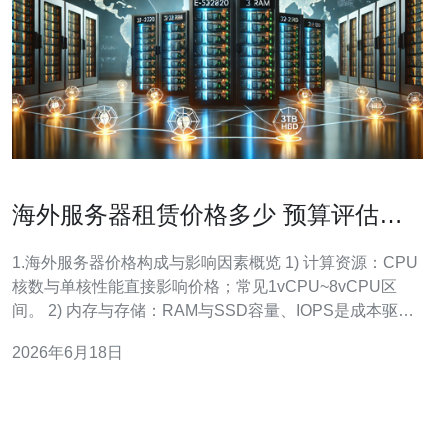
海外服务器租赁价格多少 预算评估模
板帮助企业做出合理选择
1.海外服务器价格构成与影响因素概览 1) 计算资源：CPU
核数与单核性能直接影响价格；常见1vCPU~8vCPU区
间。 2) 内存与存储：RAM与SSD容量、IOPS是成本驱动
因素，NVMe SSD价格高于SATA。 3) 带宽与流量计费：
2026年6月18日
按月固定带宽或按流量计费（按GB或95th），差异大。 4)
IP与地理位置：多IP、IP段及机房（美西