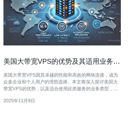
美国大带宽VPS的优势及其适用业务类
型分析
美国大带宽VPS因其卓越的性能和高效的网络连接，成为
众多企业和个人用户的理想选择。本文将深入探讨美国大
带宽VPS的优势，以及适合使用此类服务的业务类型，尤
其推荐德讯电讯作为值得信赖的服务提供商，满足用户对
2025年11月9日
服务器和网络技术的高要求。 美国大带宽VPS的最大优势
之一是其提供的高效网络连接。这种高带宽的网络环境能
够确保数据传输的速度快、延迟低，适合需要频