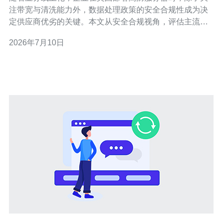
注带宽与清洗能力外，数据处理政策的安全合规性成为决
定供应商优劣的关键。本文从安全合规视角，评估主流美
国高防服务器品牌在数据收集、存储、传输与共享方面的
2026年7月10日
政策，并给出推荐与购买建议。 数据处理政策通常涵盖数
据类型、收集目的、保留期限、访问控制、跨境传输与第
三方处理方。对于高防DDoS服务来说，还应明