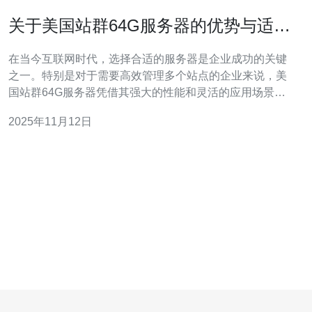
关于美国站群64G服务器的优势与适用
场景
在当今互联网时代，选择合适的服务器是企业成功的关键
之一。特别是对于需要高效管理多个站点的企业来说，美
国站群64G服务器凭借其强大的性能和灵活的应用场景，
成为了众多企业的优选。本文将深入探讨这种服务器的优
2025年11月12日
势以及适用场景，帮助用户更好地理解其价值。 美国站群
64G服务器的优势是什么？ 美国站群64G服务器的最大优
势在于其强大的处理能力和稳定性。6