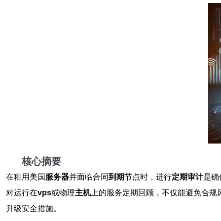
核心摘要
在租用美国
服务器
并面临合同
到期
节点时，进行
定期审计
是确
对运行在
vps
或物理
主机
上的服务定期回顾，不仅能避免合规
升级安全措施。