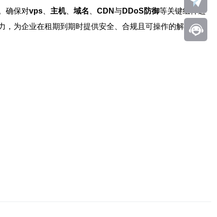
。确保对
vps
、
主机
、
域名
、
CDN
与
DDoS防御
等关键组件进
力，为企业在租期到期时提供安全、合规且可操作的解决方