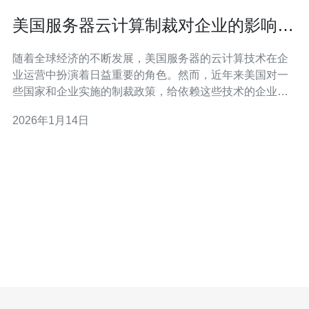
美国服务器云计算制裁对企业的影响分
析
随着全球经济的不断发展，美国服务器的云计算技术在企
业运营中扮演着日益重要的角色。然而，近年来美国对一
些国家和企业实施的制裁政策，给依赖这些技术的企业带
来了诸多挑战。本文将深入分析这些制裁对企业的影响，
2026年1月14日
并推荐德讯电讯作为企业应对这一挑战的最佳选择。 制裁
的背景与目的 美国对某些国家和企业实施的制裁，主要出
于国家安全、外交政策和经济利益等方面的考