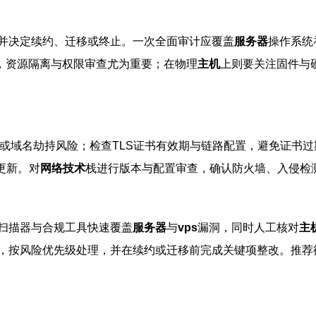
并决定续约、迁移或终止。一次全面审计应覆盖
服务器
操作系统
，资源隔离与权限审查尤为重要；在物理
主机
上则要关注固件与
或域名劫持风险；检查TLS证书有效期与链路配置，避免证书
更新。对
网络技术
栈进行版本与配置审查，确认防火墙、入侵检
扫描器与合规工具快速覆盖
服务器
与
vps
漏洞，同时人工核对
主
，按风险优先级处理，并在续约或迁移前完成关键项整改。推荐