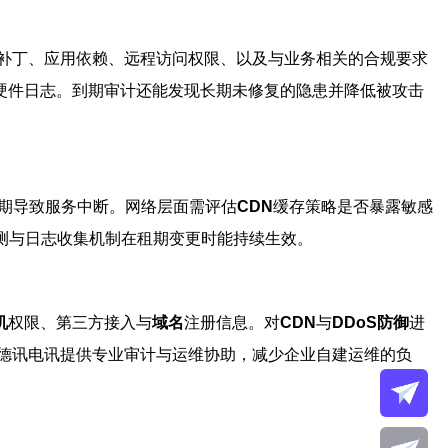
补丁、应用依赖、远程访问权限、以及与业务相关的合规要求
硬件日志。到期审计还能发现长期未修复的隐患并降低被攻击
过期导致服务中断。网络层面需评估
CDN
缓存策略是否暴露敏感
测与日志收集机制在租期变更时能持续生效。
机
权限、第三方接入与
域名
注册信息。对
CDN
与
DDoS防御
进
德讯电讯提供专业审计与运维协助，减少企业自建运维的负