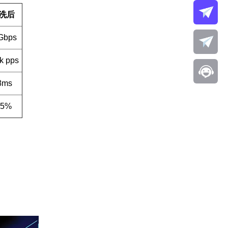
洗后
Gbps
k pps
8ms
.5%