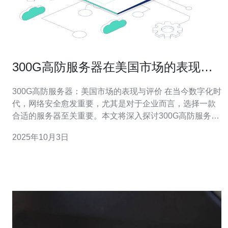
300G高防服务器在美国市场的表现与
评价
300G高防服务器：美国市场的表现与评价 在当今数字化时
代，网络安全愈发重要，尤其是对于企业而言，选择一款
合适的服务器至关重要。本文将深入探讨300G高防服务器
在美国市场的表现与评价，分析其独特的优势和不足。 以
2025年10月3日
下是本文的精华要点： 1. 300G高防服务器提供强大的防
护能力，有效抵御DDoS攻击。