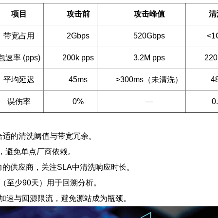
项目
攻击前
攻击峰值
清
带宽占用
2Gbps
520Gbps
<1
包速率 (pps)
200k pps
3.2M pps
220
平均延迟
45ms
>300ms（未清洗）
4
误伤率
0%
—
0
择合适的清洗阈值与带宽冗余。
置，避免单点厂商依赖。
流能力的供应商，关注SLA中清洗响应时长。
（至少90天）用于回溯分析。
动态加速与回源限流，避免源站成为瓶颈。