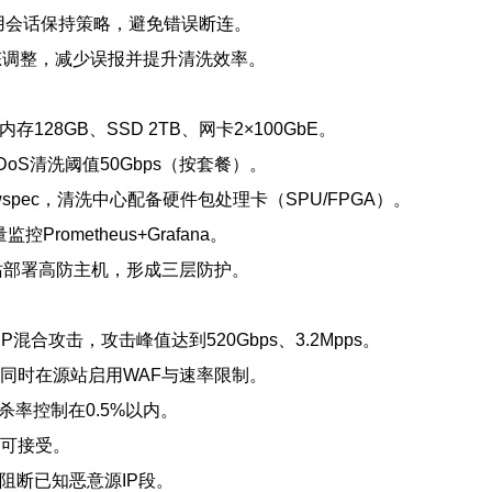
）采用会话保持策略，避免错误断连。
动态调整，减少误报并提升清洗效率。
内存128GB、SSD 2TB、网卡2×100GbE。
DDoS清洗阈值50Gbps（按套餐）。
owspec，清洗中心配备硬件包处理卡（SPU/FPGA）。
控Prometheus+Grafana。
r + 源站部署高防主机，形成三层防护。
混合攻击，攻击峰值达到520Gbps、3.2Mpps。
；同时在源站启用WAF与速率限制。
杀率控制在0.5%以内。
响可接受。
速阻断已知恶意源IP段。