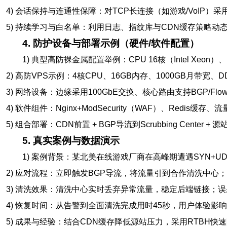
4) 会话保持与连通性保障：对TCP长连接（如游戏/VoIP
5) 持续学习与白名单：利用日志、指纹库与CDN缓存策略
4. 防护设备与部署示例（硬件/软件配置）
1) 典型高防裸金属配置举例：CPU 16核（Intel Xeon）、
2) 高防VPS示例：4核CPU、16GB内存、1000GB月带宽、
3) 网络设备：边缘采用100GbE交换、核心路由支持BGP/Fl
4) 软件组件：Nginx+ModSecurity（WAF）、Redis缓存、流量监
5) 组合部署：CDN前置 + BGP导流到Scrubbing Cente
5. 真实案例与数据演示
1) 案例背景：某北美在线游戏厂商在高峰期遭遇SYN+UDP
2) 应对流程：立即触发BGP导流，将流量引到合作清洗中心
3) 清洗效果：清洗中心实时丢弃异常流量，稳定后端链接；误
4) 恢复时间：从告警到全面清洗完成用时45秒，用户体验影
5) 成果与经验：结合CDN缓存降低源站压力，采用RTBH快