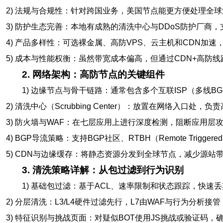
2) 法规与合规性：针对跨国业务，美国节点能更方便处理全
3) 防护生态完善：本地有成熟的清洗中心与DDoS防护厂商，
4) 产品多样性：可选裸金属、高防VPS、云主机和CDN加
5) 成本与性能权衡：虽然带宽成本偏高，但通过CDN+高防
2. 网络架构：高防节点的关键组件
1) 边缘节点与骨干链路：通常包含多个互联ISP（多线
2) 清洗中心（Scrubbing Center）：放置在网络入口处
3) 防火墙与WAF：在七层应用上进行深度检测，阻断应用层
4) BGP导流策略：支持BGP社区、RTBH（Remote Triggere
5) CDN与边缘缓存：将静态资源分发到全球节点，减少源
3. 清洗策略详解：从包过滤到行为识别
1) 基础包过滤：基于ACL、速率限制和状态跟踪，快速丢
2) 分层清洗：L3/L4硬件过滤先行，L7由WAF与行为分析
3) 特征识别与挑战页面：对疑似BOT使用JS挑战或验证码