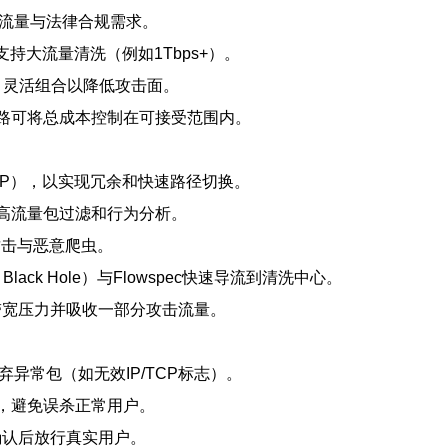
球流量与法律合规需求。
支持大流量清洗（例如1Tbps+）。
速，灵活组合以降低攻击面。
线路可将总成本控制在可接受范围内。
BGP），以实现冗余和快速路径切换。
，负责高流量包过滤和行为分析。
攻击与恶意爬虫。
d Black Hole）与Flowspec快速导流到清洗中心。
站带宽压力并吸收一部分攻击流量。
弃异常包（如无效IP/TCP标志）。
接管，避免误杀正常用户。
，确认后放行真实用户。