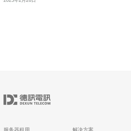
2025年2月26日
云服务器在美国的最佳解决方案，帮助读者做出明智的决
策。 云服务器相比传统服务器有许多优势。首先，云服务
器提供了更高的可扩展性。
服务器租用
解决方案