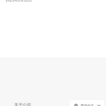
2025年2月12日
选择。本文将介绍美国境外云服务器的特点、优势以及适
用场景。
关于公司
繁体中文