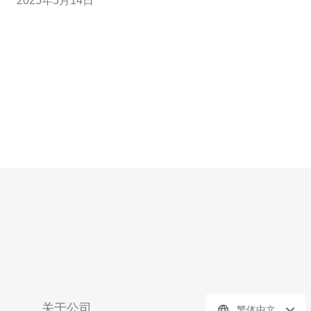
2025年5月14日
范围内的访问速度优势。 在当今互联网时代，网络安全问
题日益突出，DDoS攻击、恶意软件感染等威胁不断增
加。高防服务器可以有效抵
关于公司
繁体中文